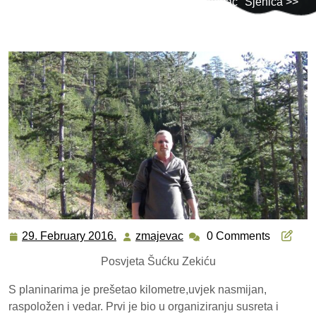
Planinarsko-speleološko društvo "Zmajevac" Sjenica
>>
Opšte
>> Posvjeta (rahm.) Šućku Zekiću
29. February 2016.
zmajevac
0 Comments
29.
zmajevac
February
Posvjeta Šućku Zekiću
2016.
S planinarima je prešetao kilometre,uvjek nasmijan,
raspoložen i vedar. Prvi je bio u organiziranju susreta i