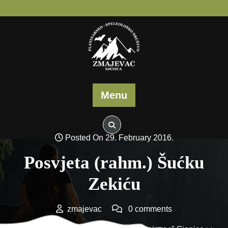
Skip
to
content
Menu
Posted On 29. February 2016.
Posvjeta (rahm.) Šućku
Zekiću
zmajevac
0 comments