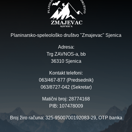
Planinarsko-speleološko društvo "Zmajevac" Sjenica
Adresa:
Trg ZAVNOS-a, bb
36310 Sjenica
Kontakt telefoni:
063/467-877 (Predsednik)
063/8727-042 (Sekretar)
Matični broj: 28774168
PIB: 107478009
Broj žiro računa: 325-9500700192083-29, OTP banka