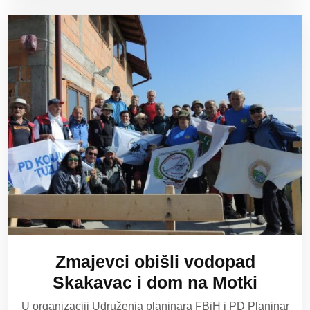
Zmajevci obišli vodopad
Skakavac i dom na Motki
U organizaciji Udruženja planinara FBiH i PD Planinar