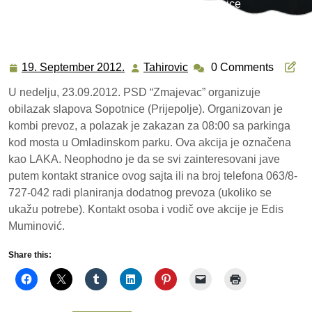
Aktuelnosti
>> Obilazak Sopotnice
19. September 2012.
Tahirovic
0 Comments
19.
Tahirovic
September
U nedelju, 23.09.2012. PSD “Zmajevac” organizuje
2012.
obilazak slapova Sopotnice (Prijepolje). Organizovan je
kombi prevoz, a polazak je zakazan za 08:00 sa parkinga
kod mosta u Omladinskom parku. Ova akcija je označena
kao LAKA. Neophodno je da se svi zainteresovani jave
putem kontakt stranice ovog sajta ili na broj telefona 063/8-
727-042 radi planiranja dodatnog prevoza (ukoliko se
ukažu potrebe). Kontakt osoba i vodič ove akcije je Edis
Muminović.
Share this: