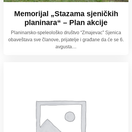
Memorijal „Stazama sjeničkih
planinara“ – Plan akcije
Planinarsko-speleološko društvo “Zmajevac” Sjenica
obaveštava sve članove, prijatelje i građane da će se 6.
avgusta…