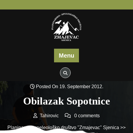
Skip
to
content
Menu
Posted On 19. September 2012.
Obilazak Sopotnice
Tahirovic
0 comments
Planinarsko-speleološko društvo "Zmajevac" Sjenica
>>