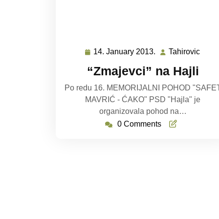
14. January 2013.
Tahirovic
14.
Tahir
January
“Zmajevci” na Hajli
2013.
Po redu 16. MEMORIJALNI POHOD "SAFE
MAVRIĆ - ĆAKO" PSD "Hajla" je
organizovala pohod na…
0 Comments