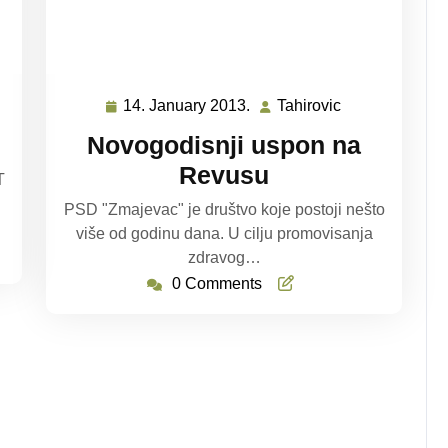
14. January 2013.
Tahirovic
ovic
14.
Tahirovic
January
Novogodisnji uspon na
2013.
Revusu
T
PSD "Zmajevac" je društvo koje postoji nešto
više od godinu dana. U cilju promovisanja
zdravog…
0 Comments