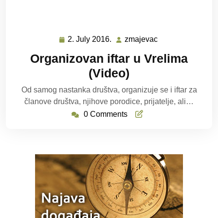
2. July 2016.
zmajevac
2.
zmajevac
July
Organizovan iftar u Vrelima
2016.
(Video)
Od samog nastanka društva, organizuje se i iftar za
članove društva, njihove porodice, prijatelje, ali…
0 Comments