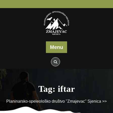
Skip
to
content
Menu
Tag:
iftar
Planinarsko-speleološko društvo "Zmajevac" Sjenica
>>