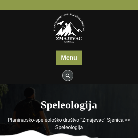
Skip
to
content
Menu
Speleologija
Planinarsko-speleološko društvo "Zmajevac" Sjenica
>>
Speleologija