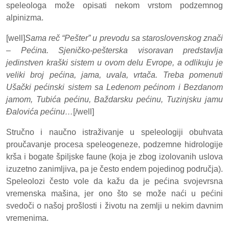
speleologa može opisati nekom vrstom podzemnog
alpinizma.
[well]
Sama reč “Pešter” u prevodu sa staroslovenskog znači
– Pećina. Sjeničko-pešterska visoravan predstavlja
jedinstven kraški sistem u ovom delu Evrope, a odlikuju je
veliki broj pećina, jama, uvala, vrtača. Treba pomenuti
Ušački pećinski sistem sa Ledenom pećinom i Bezdanom
jamom, Tubića pećinu, Baždarsku pećinu, Tuzinjsku jamu
Đalovića pećinu…
[/well]
Stručno i naučno istraživanje u speleologiji obuhvata
proučavanje procesa speleogeneze, podzemne hidrologije
krša i bogate špiljske faune (koja je zbog izolovanih uslova
izuzetno zanimljiva, pa je često endem pojedinog područja).
Speleolozi često vole da kažu da je pećina svojevrsna
vremenska mašina, jer ono što se može naći u pećini
svedoči o našoj prošlosti i životu na zemlji u nekim davnim
vremenima.