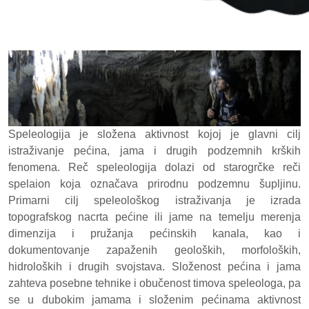
Speleologija je složena aktivnost kojoj je glavni cilj
istraživanje pećina, jama i drugih podzemnih krških
fenomena. Reč speleologija dolazi od starogrčke reči
spelaion koja označava prirodnu podzemnu šupljinu.
Primarni cilj speleološkog istraživanja je izrada
topografskog nacrta pećine ili jame na temelju merenja
dimenzija i pružanja pećinskih kanala, kao i
dokumentovanje zapaženih geoloških, morfoloških,
hidroloških i drugih svojstava. Složenost pećina i jama
zahteva posebne tehnike i obučenost timova speleologa, pa
se u dubokim jamama i složenim pećinama aktivnost